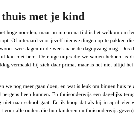
 thuis met je kind
n het hoge noorden, maar nu in corona tijd is het welkom om 
loopt. Of uiteraard voor jezelf nieuwe dingen op te pakken di
ewoon twee dagen in de week naar de dagopvang mag. Dus da
it kan met hem. De enige uitjes die we samen hebben, is de
kig vermaakt hij zich daar prima, maar is het niet altijd he
en we nog meer gaan doen, en wat is leuk om binnen huis te
l nergens heen kunnen. En thuisonderwijs een dagelijks ter
g niet naar school gaat. En ik hoop dat als hij in april vie
ct voor alle ouders die hun kinderen nu thuisonderwijs geven)