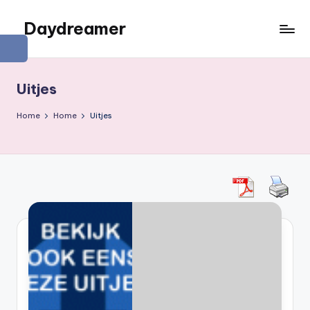
Daydreamer
Ga
naar
Een
de
persoonlijke
inhoud
lifestyle
Uitjes
blog
Home
Home
Uitjes