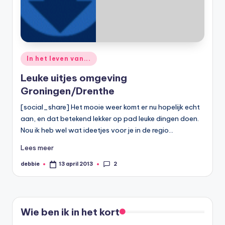
Geplaatst
In het leven van...
in
Leuke uitjes omgeving
Groningen/Drenthe
[social_share] Het mooie weer komt er nu hopelijk echt
aan, en dat betekend lekker op pad leuke dingen doen.
Nou ik heb wel wat ideetjes voor je in de regio…
Lees meer
2
debbie
13 april 2013
Geplaatst
door
Wie ben ik in het kort