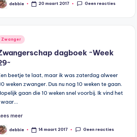
Geen reacties
20 maart 2017
debbie
eplaatst
oor
Geplaatst
Zwanger
n
Zwangerschap dagboek ~Week
29~
Een beetje te laat, maar ik was zaterdag alweer
30 weken zwanger. Dus nu nog 10 weken te gaan.
Hopelijk gaan die 10 weken snel voorbij. Ik vind het
zwaar…
Lees meer
Geen reacties
14 maart 2017
debbie
eplaatst
oor