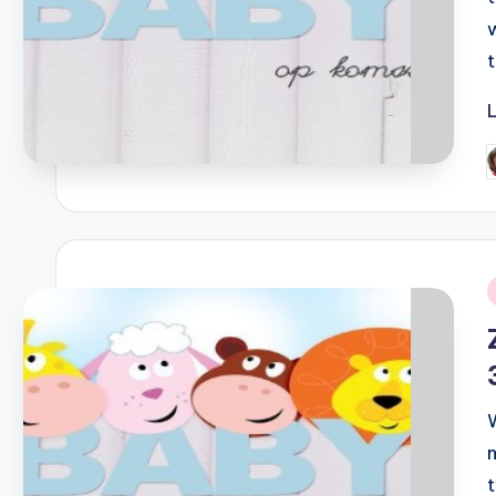
G
d
i