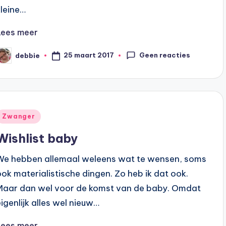
kleine…
Lees meer
Geen reacties
25 maart 2017
debbie
eplaatst
oor
Geplaatst
Zwanger
n
Wishlist baby
We hebben allemaal weleens wat te wensen, soms
ook materialistische dingen. Zo heb ik dat ook.
Maar dan wel voor de komst van de baby. Omdat
eigenlijk alles wel nieuw…
Lees meer