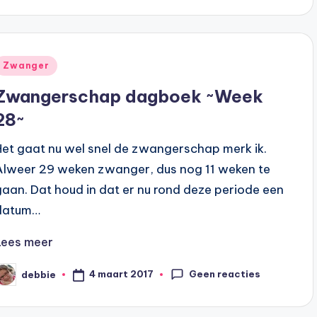
Geplaatst
Zwanger
n
Zwangerschap dagboek ~Week
28~
Het gaat nu wel snel de zwangerschap merk ik.
Alweer 29 weken zwanger, dus nog 11 weken te
gaan. Dat houd in dat er nu rond deze periode een
datum…
Lees meer
Geen reacties
4 maart 2017
debbie
eplaatst
oor