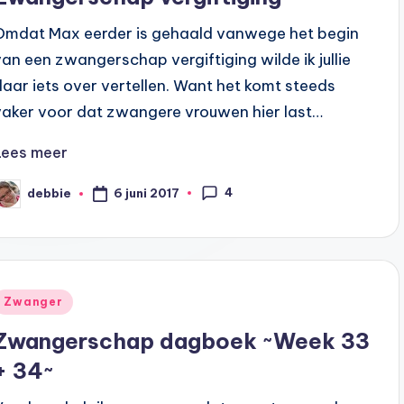
Omdat Max eerder is gehaald vanwege het begin
van een zwangerschap vergiftiging wilde ik jullie
daar iets over vertellen. Want het komt steeds
vaker voor dat zwangere vrouwen hier last…
Lees meer
4
6 juni 2017
debbie
eplaatst
oor
Geplaatst
Zwanger
n
Zwangerschap dagboek ~Week 33
+ 34~