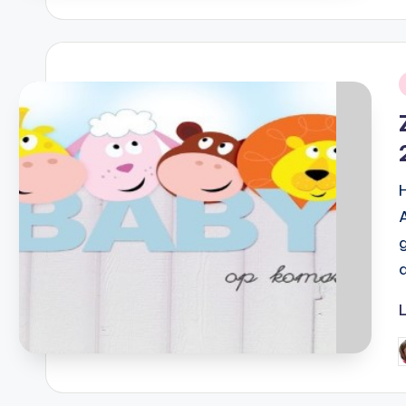
i
G
d