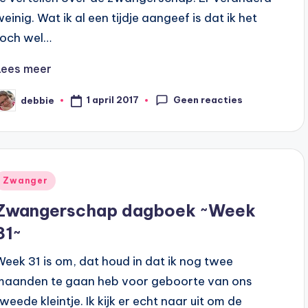
weinig. Wat ik al een tijdje aangeef is dat ik het
toch wel…
Lees meer
Geen reacties
1 april 2017
debbie
eplaatst
oor
Geplaatst
Zwanger
n
Zwangerschap dagboek ~Week
31~
Week 31 is om, dat houd in dat ik nog twee
maanden te gaan heb voor geboorte van ons
tweede kleintje. Ik kijk er echt naar uit om de