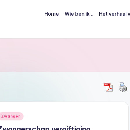
Home
Wie ben ik…
Het verhaal 
Geplaatst
Zwanger
n
Zwangerschap vergiftiging