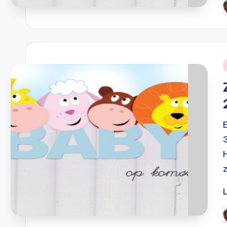
G
d
i
G
d