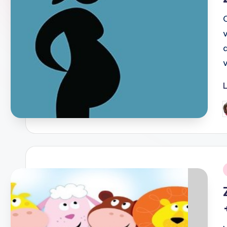
G
d
i