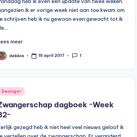
Vandaag heb ik even een update van twee weken,
aangezien ik er vorige week niet aan toe kwam om
te schrijven heb ik nu gewoon even gewacht tot ik
de…
Lees meer
1
15 april 2017
debbie
eplaatst
oor
Geplaatst
Zwanger
n
Zwangerschap dagboek ~Week
32~
Eerlijk gezegd heb ik niet heel veel nieuws geloof ik
te vertellen over de zwangerschap. Er veranderd