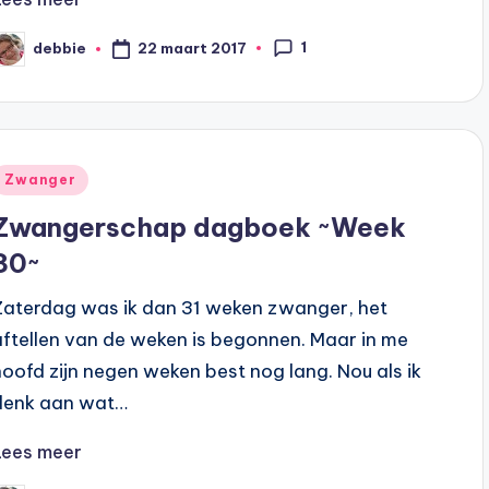
1
22 maart 2017
debbie
eplaatst
oor
Geplaatst
Zwanger
n
Zwangerschap dagboek ~Week
30~
Zaterdag was ik dan 31 weken zwanger, het
aftellen van de weken is begonnen. Maar in me
hoofd zijn negen weken best nog lang. Nou als ik
denk aan wat…
Lees meer