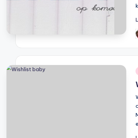
G
d
i