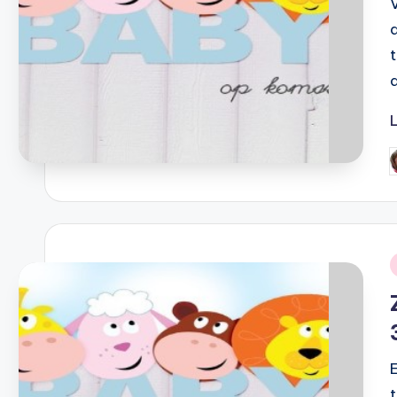
G
d
i