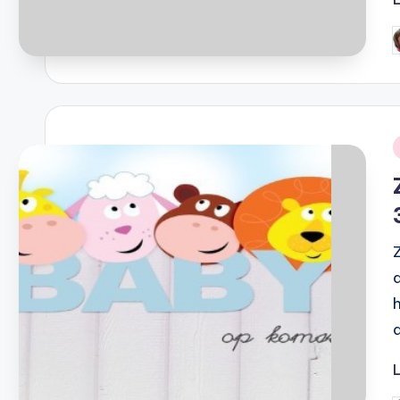
G
d
i