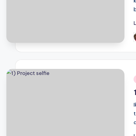
G
d
i