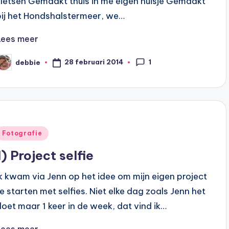
kletsen Gemaakt thuis in me eigen huisje Gemaakt
bij het Hondshalstermeer, we…
Lees meer
1
28 februari 2014
debbie
eplaatst
oor
Geplaatst
Fotografie
n
1) Project selfie
Ik kwam via Jenn op het idee om mijn eigen project
te starten met selfies. Niet elke dag zoals Jenn het
doet maar 1 keer in de week, dat vind ik…
Lees meer