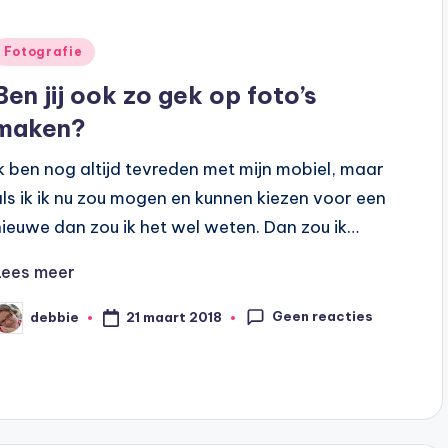
Geplaatst
Fotografie
n
Ben jij ook zo gek op foto’s
maken?
Ik ben nog altijd tevreden met mijn mobiel, maar
als ik ik nu zou mogen en kunnen kiezen voor een
nieuwe dan zou ik het wel weten. Dan zou ik…
Lees meer
Geen reacties
21 maart 2018
debbie
eplaatst
oor