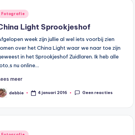
Geplaatst
Fotografie
n
China Light Sprookjeshof
fgelopen week zijn jullie al wel iets voorbij zien
komen over het China Light waar we naar toe zijn
geweest in het Sprookjeshof Zuidlaren. Ik heb alle
foto,s nu online…
Lees meer
Geen reacties
4 januari 2016
debbie
eplaatst
oor
Geplaatst
Fotografie