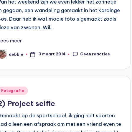
Van het weekend zijn we even lekker het zonnetje
in gegaan, een wandeling gemaakt in het Kardinge
bos. Daar heb ik wat mooie foto,s gemaakt zoals
deze van zwanen. Wil…
Lees meer
Geen reacties
13 maart 2014
debbie
eplaatst
oor
Geplaatst
Fotografie
n
2) Project selfie
Gemaakt op de sportschool, ik ging niet sporten
had alleen een afspraak om met een vriend even te