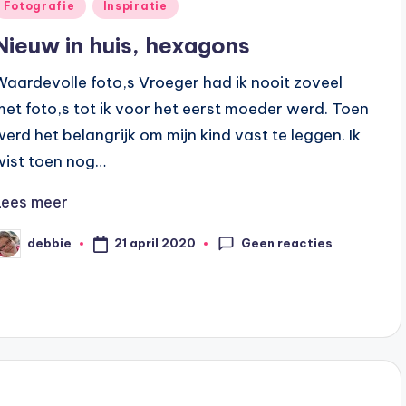
Geplaatst
Fotografie
Inspiratie
n
Nieuw in huis, hexagons
Waardevolle foto,s Vroeger had ik nooit zoveel
met foto,s tot ik voor het eerst moeder werd. Toen
werd het belangrijk om mijn kind vast te leggen. Ik
wist toen nog…
Lees meer
Geen reacties
21 april 2020
debbie
eplaatst
oor