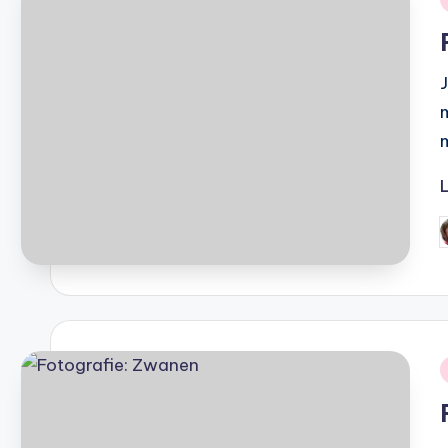
i
G
d
i