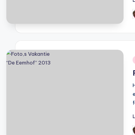
G
d
i
f
G