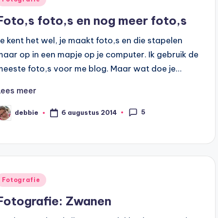
n
Foto,s foto,s en nog meer foto,s
Je kent het wel, je maakt foto,s en die stapelen
maar op in een mapje op je computer. Ik gebruik de
meeste foto,s voor me blog. Maar wat doe je…
Lees meer
5
6 augustus 2014
debbie
eplaatst
oor
Geplaatst
Fotografie
n
Fotografie: Zwanen