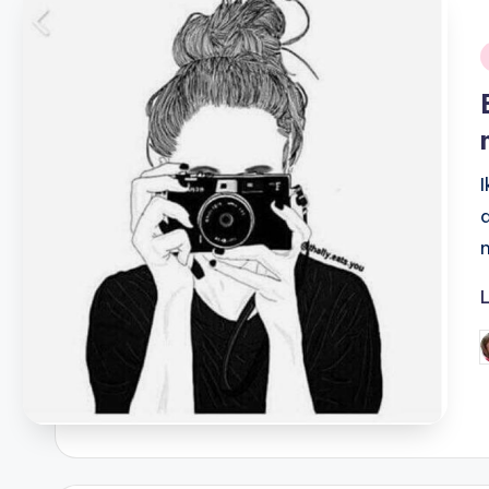
i
G
d