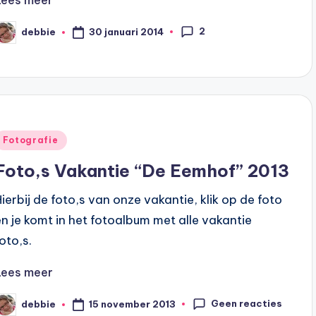
2
30 januari 2014
debbie
eplaatst
oor
Geplaatst
Fotografie
n
Foto,s Vakantie “De Eemhof” 2013
Hierbij de foto,s van onze vakantie, klik op de foto
en je komt in het fotoalbum met alle vakantie
oto,s.
Lees meer
Geen reacties
15 november 2013
debbie
eplaatst