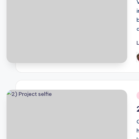
G
d
i