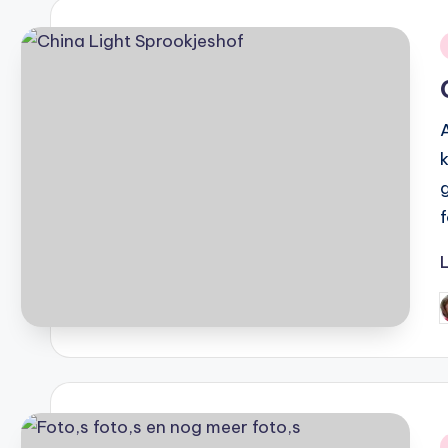
i
A
G
d