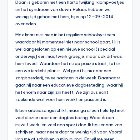
Daan is geboren met een hartafwijking, klompvoetjes
en het syndroom van down. Helaas hebben we
weinig tijd gehad met hem, hij is op 12-09-2014
overleden.
Max komt niet mee in het reguliere schoolsysteem
waardoor hij momenteel niet naar school gaat. Hij is
wel aangesloten op een nieuwe school (speciaal
onderwijs} een maatwerk groepje, maar ook dit was
hem teveel. Waardoor het nu op pauze staat, tot er
een waterdicht plan is. Wel gaat hij nu naar een
zorgboerderij, twee nachten in de week. Daarnaast
gaat hij naar een educatieve dagbesteding, waar hij
het enorm naar zijn zin heeft. We zijn dus echt
zoekende wat voor hem werkt en passend is.
Ik ben arbeidsongeschikt, maar ga al een hele tijd met
veel plezier naar een dagbesteding. Waar ik aan
mijzelf werk, en veel aan sport doe. Ik hou enorm van
schrijven, maar neem daar te weinig tijd voor. Vooral
van me af schrijven in mijn journal. En wil me meer