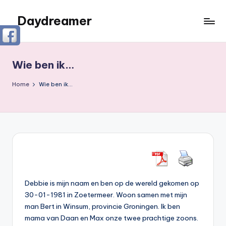
Daydreamer
Ga
naar
Een
de
persoonlijke
inhoud
lifestyle
Wie ben ik…
blog
Home
Wie ben ik…
Debbie is mijn naam en ben op de wereld gekomen op
30-01-1981 in Zoetermeer. Woon samen met mijn
man Bert in Winsum, provincie Groningen. Ik ben
mama van Daan en Max onze twee prachtige zoons.