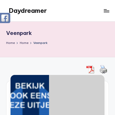
Daydreamer
Ga
naar
Een
de
persoonlijke
inhoud
lifestyle
Veenpark
blog
Home
Home
Veenpark