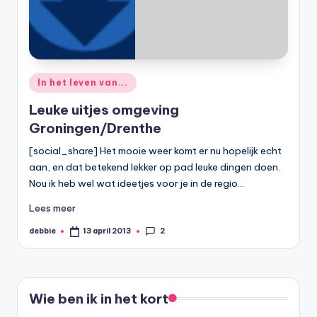
Geplaatst
In het leven van...
in
Leuke uitjes omgeving
Groningen/Drenthe
[social_share] Het mooie weer komt er nu hopelijk echt
aan, en dat betekend lekker op pad leuke dingen doen.
Nou ik heb wel wat ideetjes voor je in de regio…
Lees meer
2
debbie
13 april 2013
Geplaatst
door
Wie ben ik in het kort