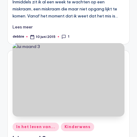
Inmiddels zit ik al een week te wachten op een
miskraam, een miskraam die maar niet opgang lijkt te
komen. Vanaf het moment dat ik weet dat het mis is…
Lees meer
1
debbie
10 juni 2015
Geplaatst
door
Geplaatst
In het leven van...
Kinderwens
in