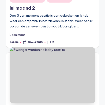
in
Iui maand 2
Dag 3 van me menstruatie is aan gebroken en ik heb
weer een afspraak in het ziekenhuis staan. Weer ben ik
op van de zenuwen. Juist omdat ik bang ben…
Lees meer
2
debbie
28 mei 2015
Geplaatst
door