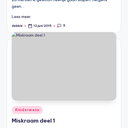
geen…
Lees meer
5
debbie
12 juni 2015
Geplaatst
door
Geplaatst
Kinderwens
in
Miskraam deel 1