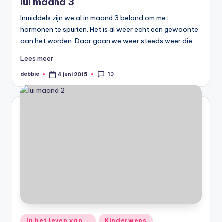
Iui maand 3
Inmiddels zijn we al in maand 3 beland om met
hormonen te spuiten. Het is al weer echt een gewoonte
aan het worden. Daar gaan we weer steeds weer die…
Lees meer
10
debbie
4 juni 2015
Geplaatst
door
Geplaatst
In het leven van...
Kinderwens