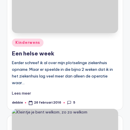
Geplaatst
Kinderwens
in
Een helse week
Eerder schreef ik al over mijn plotselinge ziekenhuis
opname. Maar er speelde in die bijna 2 weken dat ik in
het ziekenhuis lag veel meer dan alleen de operatie
waar…
Lees meer
5
debbie
26 februari 2016
Geplaatst
door