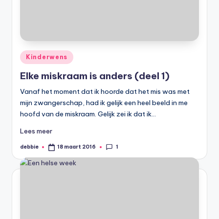
Geplaatst
Kinderwens
in
Elke miskraam is anders (deel 1)
Vanaf het moment dat ik hoorde dat het mis was met
mijn zwangerschap, had ik gelijk een heel beeld in me
hoofd van de miskraam. Gelijk zei ik dat ik…
Lees meer
1
debbie
18 maart 2016
Geplaatst
door