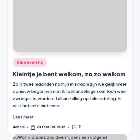
Geplaatst
Kinderwens
in
Kleintje je bent welkom, zo zo welkom
Zo,n twee maanden na mijn miskraam zijn we gelijk weer
opnieuw begonnen met IUI behandelingen om toch weer
zwanger te worden. Teleurstelling op teleurstelling. Ik
wist het echt niet meer,…
Lees meer
5
debbie
23 februari 2016
Geplaatst
door