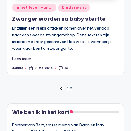
Geplaatst
In het leven van...
Kinderwens
in
Zwanger worden na baby sterfte
Er zullen een reeks artikelen komen over het verloop
naar een tweede zwangerschap. Deze teksten zijn
maanden eerder geschreven Hoe weet je wanneer je
weer klaar bent om zwanger te…
Lees meer
13
debbie
21 mei 2015
Geplaatst
door
Berichten
1
2
VORIGE
PAGINA
paginering
Wie ben ik in het kort
Partner van Bert, trotse mama van Daan en Max.