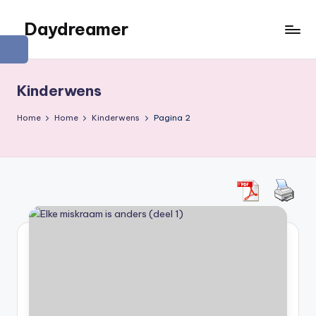
Daydreamer
Ga
naar
Een
de
persoonlijke
inhoud
lifestyle
Kinderwens
blog
Home
Home
Kinderwens
Pagina 2