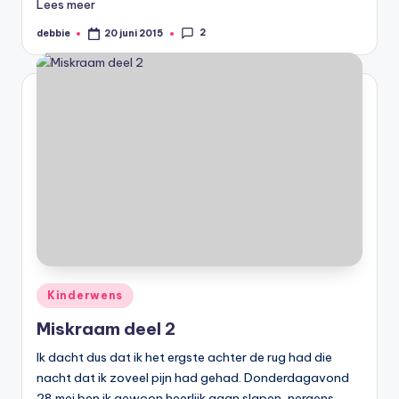
Lees meer
2
debbie
20 juni 2015
Geplaatst
door
Geplaatst
Kinderwens
in
Miskraam deel 2
Ik dacht dus dat ik het ergste achter de rug had die
nacht dat ik zoveel pijn had gehad. Donderdagavond
28 mei ben ik gewoon heerlijk gaan slapen, nergens