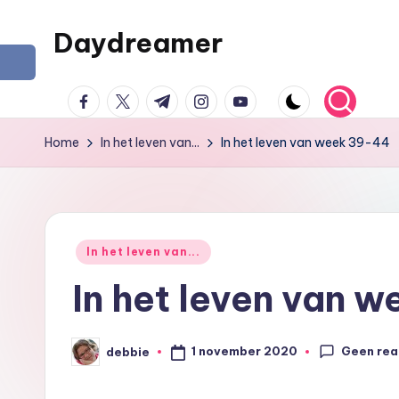
Daydreamer
Ga
naar
Een
facebook.com
twitter.com
t.me
instagram.com
youtube.com
de
persoonlijke
inhoud
lifestyle
Home
In het leven van...
In het leven van week 39-44
blog
Geplaatst
In het leven van...
in
In het leven van 
Geen rea
1 november 2020
debbie
Geplaatst
door