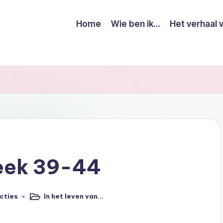
Home
Wie ben ik…
Het verhaal 
week 39-44
cties
In het leven van...
Geplaatst
in