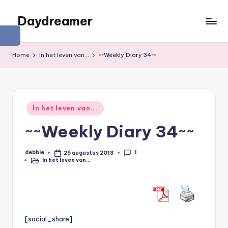
Daydreamer
Ga
naar
Een
de
persoonlijke
Home
In het leven van...
~~Weekly Diary 34~~
inhoud
lifestyle
blog
Geplaatst
In het leven van...
in
~~Weekly Diary 34~~
1
debbie
25 augustus 2013
Geplaatst
In het leven van...
door
Geplaatst
in
[social_share]