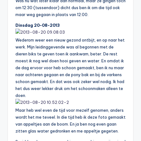
Was nu wat later klaar dan normaal, maar ze gingen toch
om 12:30 (tussendoor) dicht dus ben ik om die tijd ook
maar weg gegaan in plaats van 12:00.
Dinsdag 20-08-2013
Wederom weer een nieuw gezond ontbijt, en op naar het
werk. Mijn leidinggevende was al begonnen met de
dieren biks te geven toen ik aankwam, beter. De rest
moest ik nog wel doen hooi geven en water. En omdat ik
de dag ervoor voor heb schoon gemaakt, ben ik nu maar
naar achteren gegaan en de pony bak en bij de varkens
schoon gemaakt. En dat was ook zeker wel nodig. Ik had
het dus weer lekker druk om het schoonmaken alleen te
doen.
Maar heb wel even de tijd voor mezelf genomen, anders
wordt het me teveel. In die tijd heb ik deze foto gemaakt
van appeltjes aan de boom. En ja ben nog even gaan
zitten glas water gedronken en me appeltje gegeten.