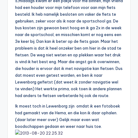
S,middags kwam er een pakje voor me binnen, mijn vriend
had een houder voor mijn telefoon voor aan mijn fiets
besteld. Ik heb namelijk besloten om vaker de fiets te
gebruiken, zeker voor als ik naar de sportschool ga. De
bus kosten zijn gewoon best hoog en ik ga 2x in de week
naar de sportschool, en misschien komt er nog eens een
3e keer bij. Dan kan ik beter op de fiets gaan. Maar het
probleem is dat ik heel onzeker ben om hier in de stad te
fietsen. De weg niet weten en op plekken waar het druk
is vind ik het best eng. Maar die angst ga ik overwinnen,
die houder is ervoor dat ik met navigatie kan fietsen. Dus
dat moest even getest worden, en ben ik naar
Lewenborg gefietst (dat weet ik zonder navigatie wel
te vinden) Het werkte prima, ook toen ik andere plannen
had anders te fietsen verbeterde hij ook de route.
Ik moest toch in Lewenborg zijn omdat ik een fotoboek
had gemaakt van de Hema, en die kon ik daar ophalen.
(daar later meer over) Gelijk maar even wat
boodschappen gedaan en weer naar huis toe.