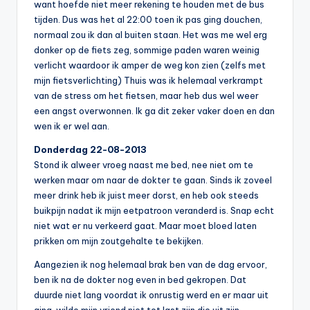
want hoefde niet meer rekening te houden met de bus
tijden. Dus was het al 22:00 toen ik pas ging douchen,
normaal zou ik dan al buiten staan. Het was me wel erg
donker op de fiets zeg, sommige paden waren weinig
verlicht waardoor ik amper de weg kon zien (zelfs met
mijn fietsverlichting) Thuis was ik helemaal verkrampt
van de stress om het fietsen, maar heb dus wel weer
een angst overwonnen. Ik ga dit zeker vaker doen en dan
wen ik er wel aan.
Donderdag 22-08-2013
Stond ik alweer vroeg naast me bed, nee niet om te
werken maar om naar de dokter te gaan. Sinds ik zoveel
meer drink heb ik juist meer dorst, en heb ook steeds
buikpijn nadat ik mijn eetpatroon veranderd is. Snap echt
niet wat er nu verkeerd gaat. Maar moet bloed laten
prikken om mijn zoutgehalte te bekijken.
Aangezien ik nog helemaal brak ben van de dag ervoor,
ben ik na de dokter nog even in bed gekropen. Dat
duurde niet lang voordat ik onrustig werd en er maar uit
ging, wilde mijn vriend niet tot last zijn die uit zijn