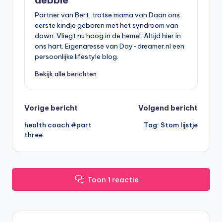
debbie
Partner van Bert, trotse mama van Daan ons
eerste kindje geboren met het syndroom van
down. Vliegt nu hoog in de hemel. Altijd hier in
ons hart. Eigenaresse van Day-dreamer.nl een
persoonlijke lifestyle blog.
Bekijk alle berichten
Bericht
Vorige bericht
Volgend bericht
health coach #part
Tag: Stom lijstje
navigatie
three
Toon 1 reactie