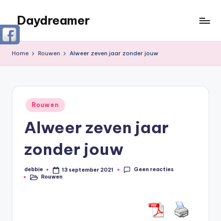
Daydreamer
Ga
naar
Een
de
persoonlijke
Home
Rouwen
Alweer zeven jaar zonder jouw
inhoud
lifestyle
blog
Geplaatst
Rouwen
in
Alweer zeven jaar
zonder jouw
Geen reacties
debbie
13 september 2021
Geplaatst
Rouwen
door
Geplaatst
in