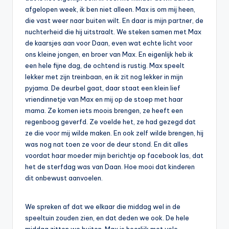
afgelopen week, ik ben niet alleen. Max is om mij heen,
die vast weer naar buiten wilt. En daar is mijn partner, de
nuchterheid die hij uitstraalt. We steken samen met Max
de kaarsjes aan voor Daan, even wat echte licht voor
ons kleine jongen, en broer van Max. En eigenlijk heb ik
een hele fijne dag, de ochtend is rustig. Max speelt
lekker met zijn treinbaan, en ik zit nog lekker in mijn
pyjama. De deurbel gaat, daar staat een klein lief
vriendinnetje van Max en mij op de stoep met haar
mama. Ze komen iets moois brengen, ze heeft een
regenboog geverfd. Ze voelde het, ze had gezegd dat
ze die voor mij wilde maken. En ook zelf wilde brengen, hij
was nog nat toen ze voor de deur stond. En dit alles
voordat haar moeder mijn berichtje op facebook las, dat
het de sterfdag was van Daan. Hoe mooi dat kinderen
dit onbewust aanvoelen.
We spreken af dat we elkaar die middag wel in de
speeltuin zouden zien, en dat deden we ook. De hele
middag zitten we buiten. Max is heerlijk met vele