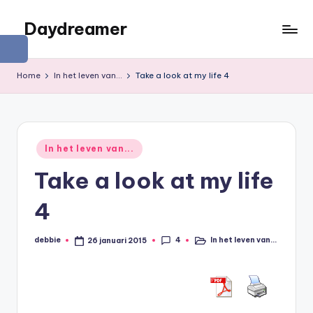
Daydreamer
Ga
naar
Een
de
persoonlijke
Home
In het leven van...
Take a look at my life 4
inhoud
lifestyle
blog
Geplaatst
In het leven van...
in
Take a look at my life
4
4
debbie
In het leven van...
26 januari 2015
Geplaatst
Geplaatst
door
in