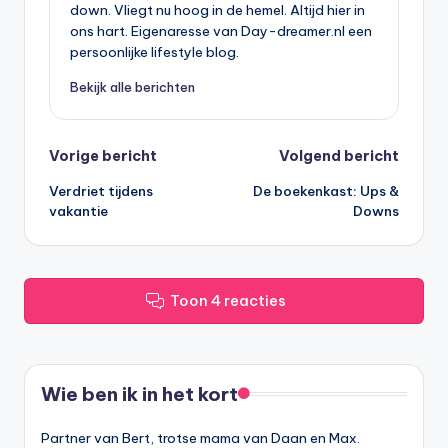
down. Vliegt nu hoog in de hemel. Altijd hier in
ons hart. Eigenaresse van Day-dreamer.nl een
persoonlijke lifestyle blog.
Bekijk alle berichten
Bericht
Vorige bericht
Volgend bericht
Verdriet tijdens
De boekenkast: Ups &
navigatie
vakantie
Downs
Toon 4 reacties
Wie ben ik in het kort
Partner van Bert, trotse mama van Daan en Max.